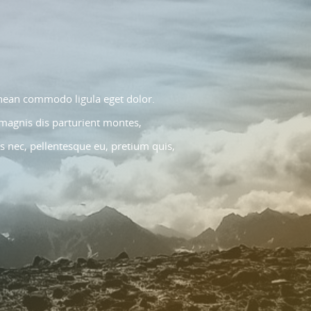
Aenean commodo ligula eget dolor.
magnis dis parturient montes,
es nec, pellentesque eu, pretium quis,