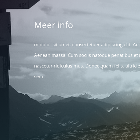
Meer info
m dolor sit amet, consectetuer adipiscing elit. 
Aenean massa. Cum sociis natoque penatibus et 
nascetur ridiculus mus. Donec quam felis, ultrici
sem.